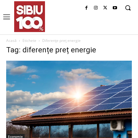
Acasă
Etichete
Diferențe preț energie
Tag: diferențe preț energie
Economie