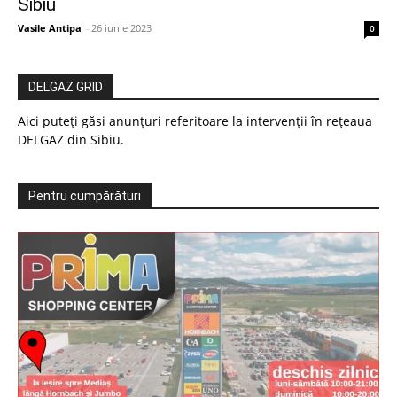
Sibiu
Vasile Antipa
-
26 iunie 2023
0
DELGAZ GRID
Aici puteți găsi anunțuri referitoare la intervenții în rețeaua
DELGAZ din Sibiu.
Pentru cumpărături