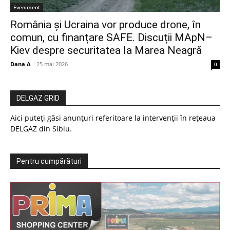
Eveniment
România și Ucraina vor produce drone, în
comun, cu finanțare SAFE. Discuții MApN–
Kiev despre securitatea la Marea Neagră
Dana A
-
25 mai 2026
0
DELGAZ GRID
Aici puteți găsi anunțuri referitoare la intervenții în rețeaua
DELGAZ din Sibiu.
Pentru cumpărături