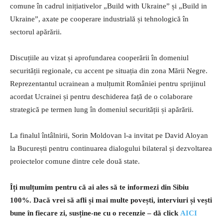
comune în cadrul inițiativelor „Build with Ukraine” și „Build in
Ukraine”, axate pe cooperare industrială și tehnologică în
sectorul apărării.
Discuțiile au vizat și aprofundarea cooperării în domeniul
securității regionale, cu accent pe situația din zona Mării Negre.
Reprezentantul ucrainean a mulțumit României pentru sprijinul
acordat Ucrainei și pentru deschiderea față de o colaborare
strategică pe termen lung în domeniul securității și apărării.
La finalul întâlnirii, Sorin Moldovan l-a invitat pe David Aloyan
la București pentru continuarea dialogului bilateral și dezvoltarea
proiectelor comune dintre cele două state.
Îți mulțumim pentru că ai ales să te informezi din Sibiu
100%.
Dacă vrei să afli și mai multe povești, interviuri și vești
bune în fiecare zi, susține-ne cu o recenzie – dă click
AICI