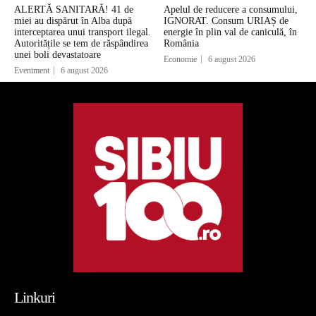
ALERTĂ SANITARĂ! 41 de
Apelul de reducere a consumului,
miei au dispărut în Alba după
IGNORAT. Consum URIAȘ de
interceptarea unui transport ilegal.
energie în plin val de caniculă, în
Autoritățile se tem de răspândirea
România
unei boli devastatoare
Economie
6 august 2026
Eveniment
6 august 2026
Linkuri