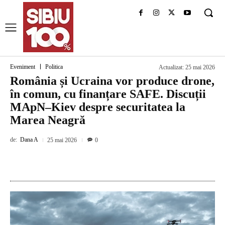
Eveniment
Politica
Actualizat:
25 mai 2026
România și Ucraina vor produce drone,
în comun, cu finanțare SAFE. Discuții
MApN–Kiev despre securitatea la
Marea Neagră
de:
Dana A
25 mai 2026
0