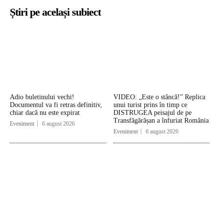
Știri pe același subiect
Adio buletinului vechi!
VIDEO: „Este o stâncă!” Replica
Documentul va fi retras definitiv,
unui turist prins în timp ce
chiar dacă nu este expirat
DISTRUGEA peisajul de pe
Transfăgărășan a înfuriat România
Eveniment
6 august 2026
Eveniment
6 august 2026