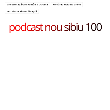
proiecte apărare România Ucraina
România Ucraina drone
securitate Marea Neagră
podcast nou sibiu 100