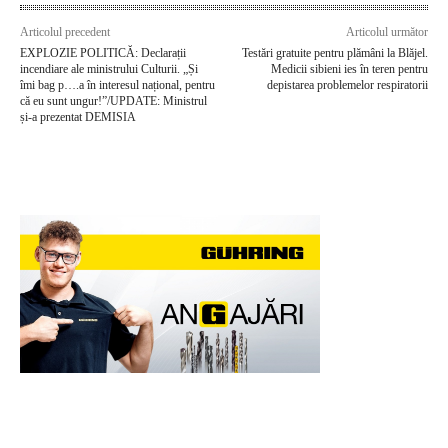
Articolul precedent
Articolul următor
EXPLOZIE POLITICĂ: Declarații
Testări gratuite pentru plămâni la Blăjel.
incendiare ale ministrului Culturii. „Și
Medicii sibieni ies în teren pentru
îmi bag p….a în interesul național, pentru
depistarea problemelor respiratorii
că eu sunt ungur!”/UPDATE: Ministrul
și-a prezentat DEMISIA