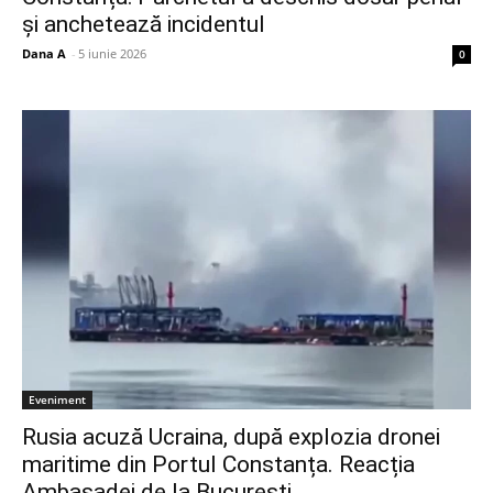
și anchetează incidentul
Dana A
-
5 iunie 2026
0
Eveniment
Rusia acuză Ucraina, după explozia dronei
maritime din Portul Constanța. Reacția
Ambasadei de la București