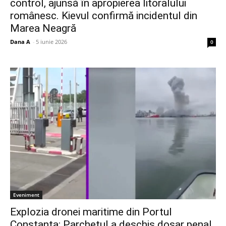
control, ajunsă în apropierea litoralului
românesc. Kievul confirmă incidentul din
Marea Neagră
Dana A
-
5 iunie 2026
0
Eveniment
Explozia dronei maritime din Portul
Constanța: Parchetul a deschis dosar penal