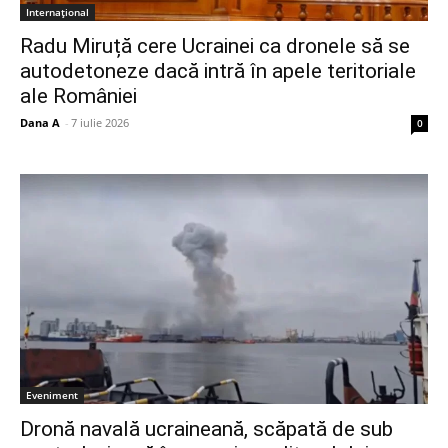
Internațional
Radu Miruță cere Ucrainei ca dronele să se
autodetoneze dacă intră în apele teritoriale
ale României
Dana A
-
7 iulie 2026
0
Eveniment
Dronă navală ucraineană, scăpată de sub