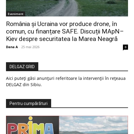
Eveniment
România și Ucraina vor produce drone, în
comun, cu finanțare SAFE. Discuții MApN–
Kiev despre securitatea la Marea Neagră
Dana A
-
25 mai 2026
0
DELGAZ GRID
Aici puteți găsi anunțuri referitoare la intervenții în rețeaua
DELGAZ din Sibiu.
Pentru cumpărături