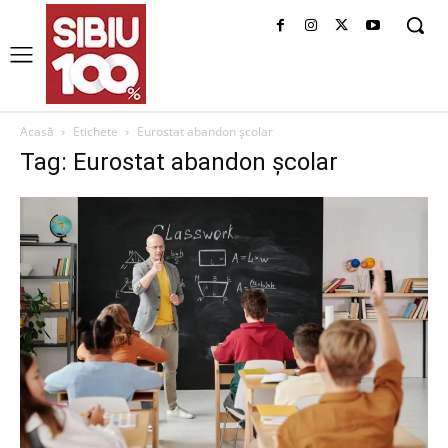
Acasă
Etichete
Eurostat abandon școlar
Tag: Eurostat abandon școlar