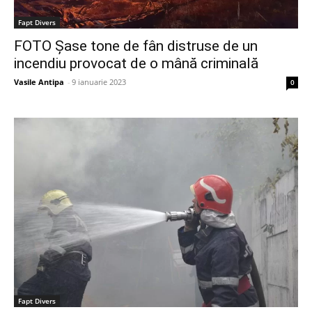
Fapt Divers
FOTO Șase tone de fân distruse de un
incendiu provocat de o mână criminală
Vasile Antipa
-
9 ianuarie 2023
0
Fapt Divers