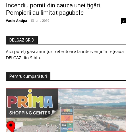
Incendiu pornit din cauza unei țigări.
Pompierii au limitat pagubele
Vasile Antipa
-
13 iulie 2019
0
DELGAZ GRID
Aici puteți găsi anunțuri referitoare la intervenții în rețeaua
DELGAZ din Sibiu.
Pentru cumpărături