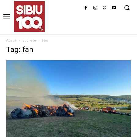
Acasă
Etichete
Fan
Tag: fan