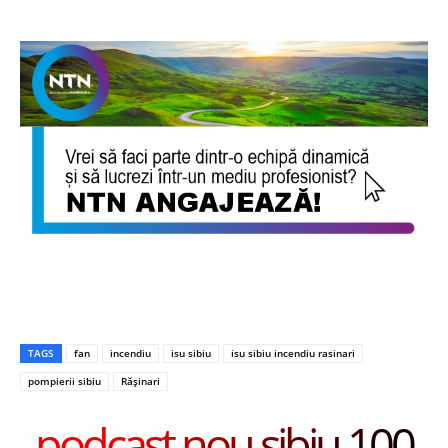
TAGS
fan
incendiu
isu sibiu
isu sibiu incendiu rasinari
pompierii sibiu
Rășinari
podcast nou sibiu 100