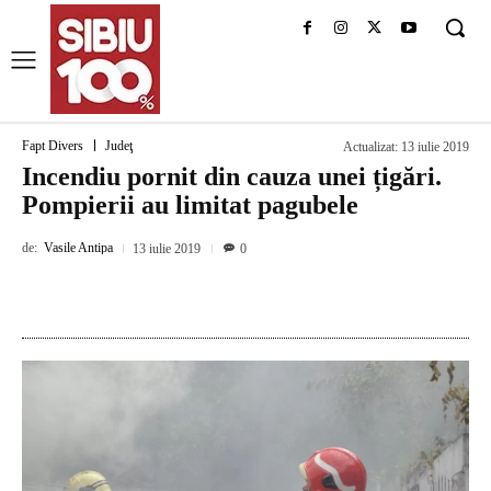
Fapt Divers
Judeţ
Actualizat:
13 iulie 2019
Incendiu pornit din cauza unei țigări.
Pompierii au limitat pagubele
de:
Vasile Antipa
13 iulie 2019
0