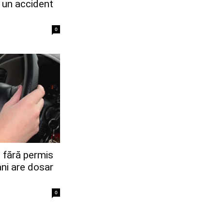
 un accident
0
n fără permis
ni are dosar
0