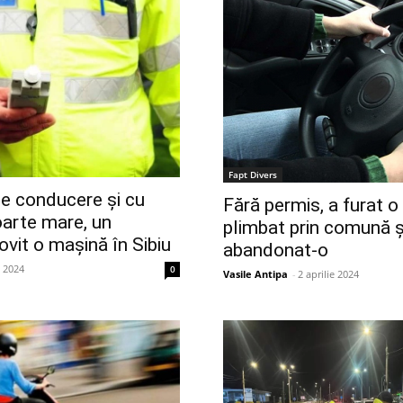
Fapt Divers
e conducere și cu
Fără permis, a furat o
arte mare, un
plimbat prin comună ș
ovit o mașină în Sibiu
abandonat-o
e 2024
0
Vasile Antipa
-
2 aprilie 2024