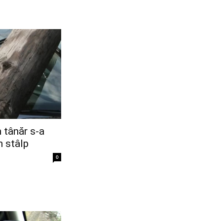
n tânăr s-a
n stâlp
0