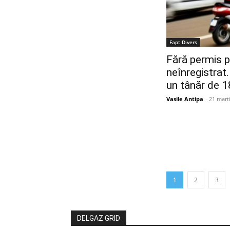
Fapt Divers
Fără permis 
neînregistrat
un tânăr de 1
Vasile Antipa
-
21 mart
1
2
3
DELGAZ GRID