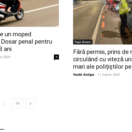
pe un moped
. Dosar penal pentru
Fapt Divers
8 ani
Fără permis, prins de 
ie 2024
0
circulând cu viteză uri
mari ale polițiștilor p
Vasile Antipa
-
11 martie 2024
...
14