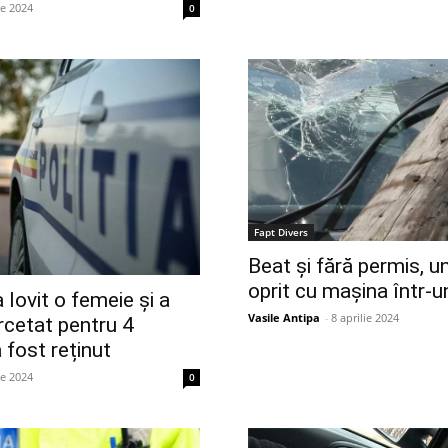
ie 2024
0
Fapt Divers
Beat și fără permis, u
oprit cu mașina într-u
 lovit o femeie și a
Vasile Antipa
-
8 aprilie 2024
ercetat pentru 4
a fost reținut
ie 2024
0