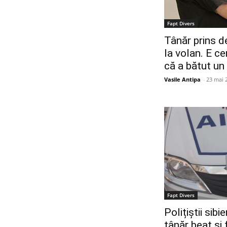
Fapt Divers
Tânăr prins d
la volan. E ce
că a bătut un
Vasile Antipa
-
23 mai 
Fapt Divers
Polițiștii sibi
tânăr beat și