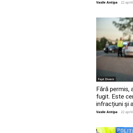
Vasile Antipa
-
22 april
Fapt Divers
Fără permis, a
fugit. Este c
infracțiuni și 
Vasile Antipa
-
22 april