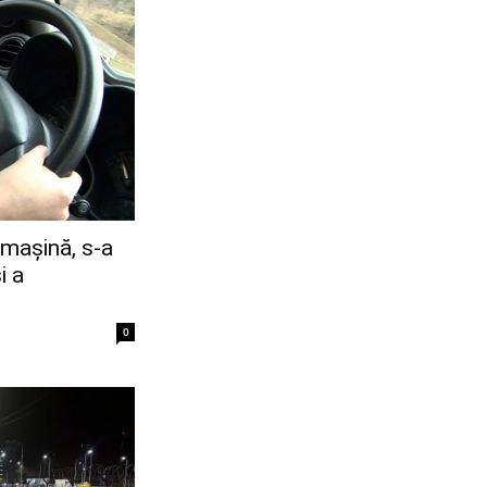
 mașină, s-a
i a
0