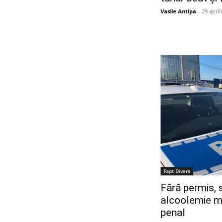
Vasile Antipa
-
29 april
Fapt Divers
Fără permis, 
alcoolemie m
penal