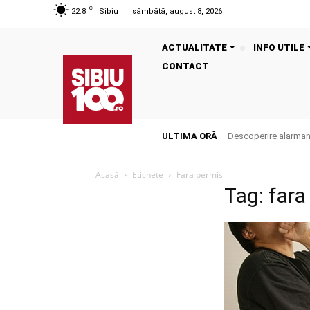
C
22.8
Sibiu
sâmbătă, august 8, 2026
ACTUALITATE
INFO UTILE
CONTACT
ULTIMA ORĂ
Descoperire alarmantă
Acasă
Etichete
Fara permis
Tag: fara