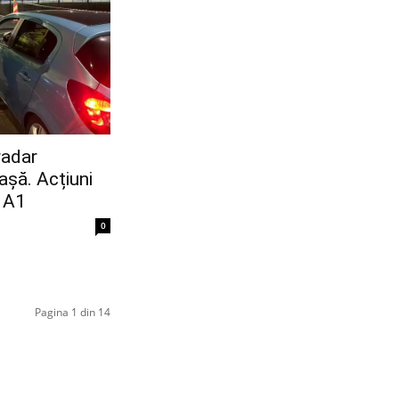
radar
așă. Acțiuni
e A1
0
Pagina 1 din 14