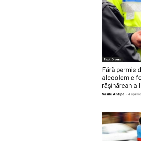
Fapt Divers
Fără permis d
alcoolemie fo
rășinărean a l
Vasile Antipa
-
4 aprili