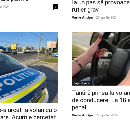
la un pas să provoace
ie 2024
0
rutier grav
Vasile Antipa
-
25 aprilie 2024
Fapt Divers
Tânără prinsă la vola
de conducere. La 18 a
penal
s-a urcat la volan cu o
Vasile Antipa
-
22 aprilie 2024
are. Acum e cercetat