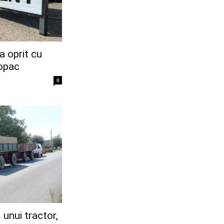
a oprit cu
copac
0
 unui tractor,