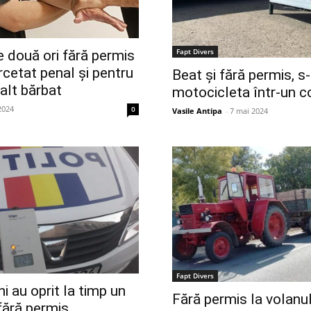
Fapt Divers
e două ori fără permis
rcetat penal și pentru
Beat și fără permis, s-
 alt bărbat
motocicleta într-un 
2024
0
Vasile Antipa
-
7 mai 2024
Fapt Divers
eni au oprit la timp un
Fără permis la volanul
 fără permis