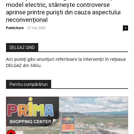
model electric, stârnește controverse
aprinse printre puriști din cauza aspectului
neconvențional
Publicitate
-
27 mai 2026
0
DELGAZ GRID
Aici puteți găsi anunțuri referitoare la intervenții în rețeaua
DELGAZ din Sibiu.
Pentru cumpărături