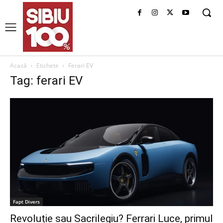
Acasă
Etichete
Ferari EV
Tag: ferari EV
Fapt Divers
Revoluție sau Sacrilegiu? Ferrari Luce, primul