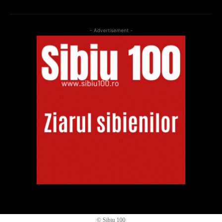
- Advertisement -
© Sibiu 100