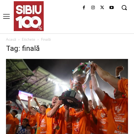
Acasă
Etichete
Finală
Tag: finală