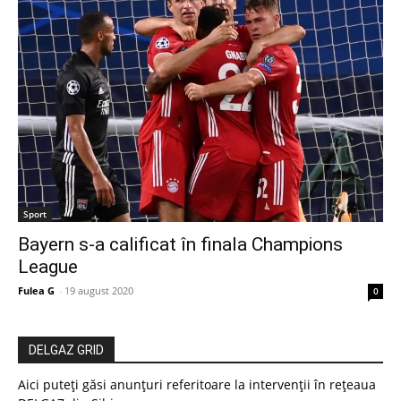
Sport
Bayern s-a calificat în finala Champions
League
Fulea G
-
19 august 2020
0
DELGAZ GRID
Aici puteți găsi anunțuri referitoare la intervenții în rețeaua