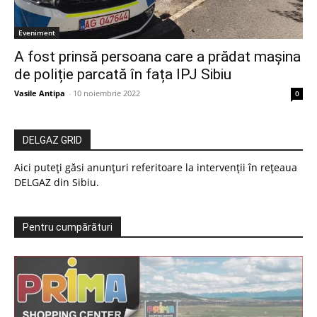
Eveniment
A fost prinsă persoana care a prădat mașina
de poliție parcată în fața IPJ Sibiu
Vasile Antipa
-
10 noiembrie 2022
0
DELGAZ GRID
Aici puteți găsi anunțuri referitoare la intervenții în rețeaua
DELGAZ din Sibiu.
Pentru cumpărături