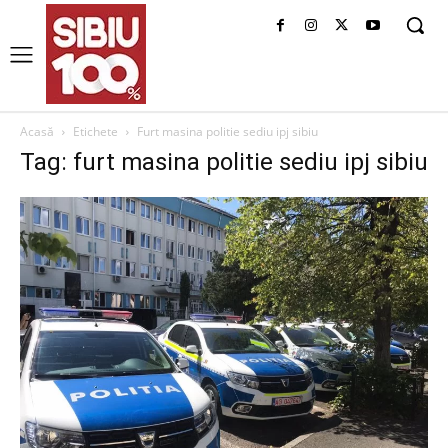
Acasă
Etichete
Furt masina politie sediu ipj sibiu
Tag: furt masina politie sediu ipj sibiu