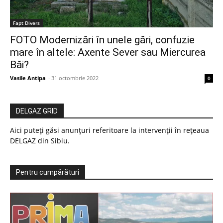
Fapt Divers
FOTO Modernizări în unele gări, confuzie
mare în altele: Axente Sever sau Miercurea
Băi?
Vasile Antipa
-
31 octombrie 2022
0
DELGAZ GRID
Aici puteți găsi anunțuri referitoare la intervenții în rețeaua
DELGAZ din Sibiu.
Pentru cumpărături