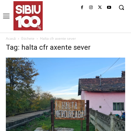
Acasă
Etichete
Halta cfr axente sever
Tag: halta cfr axente sever