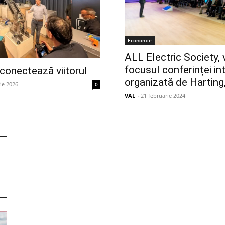
Economie
ALL Electric Society, 
focusul conferinței in
 conectează viitorul
organizată de Harting
ie 2026
0
VAL
-
21 februarie 2024