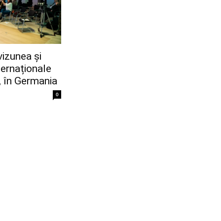
vizunea și
ternaționale
, în Germania
0