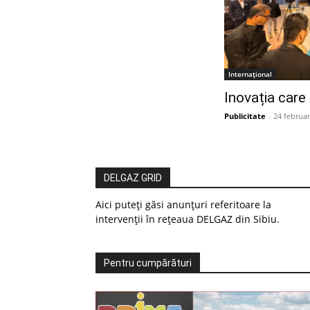
Internațional
Inovația care
Publicitate
-
24 februar
DELGAZ GRID
Aici puteți găsi anunțuri referitoare la
intervenții în rețeaua DELGAZ din Sibiu.
Pentru cumpărături