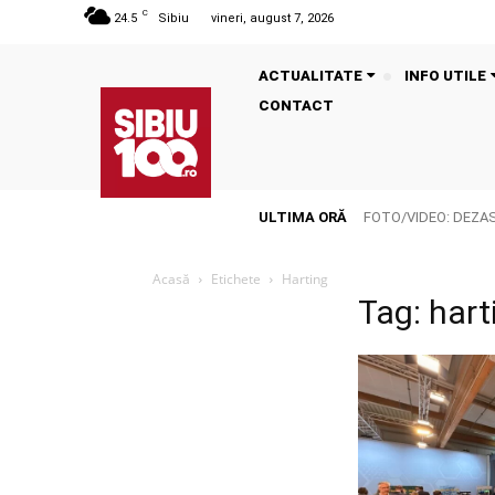
C
24.5
Sibiu
vineri, august 7, 2026
ACTUALITATE
INFO UTILE
CONTACT
ULTIMA ORĂ
FOTO/VIDEO: DEZASTR
Acasă
Etichete
Harting
Tag: hart