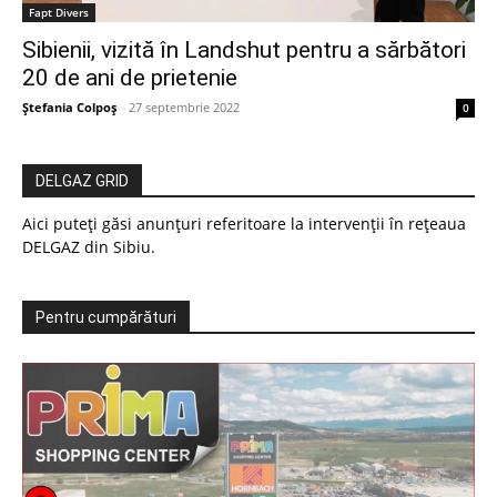
Fapt Divers
Sibienii, vizită în Landshut pentru a sărbători
20 de ani de prietenie
Ștefania Colpoș
-
27 septembrie 2022
0
DELGAZ GRID
Aici puteți găsi anunțuri referitoare la intervenții în rețeaua
DELGAZ din Sibiu.
Pentru cumpărături