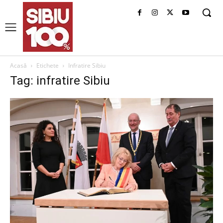
Acasă
Etichete
Infratire Sibiu
Tag: infratire Sibiu