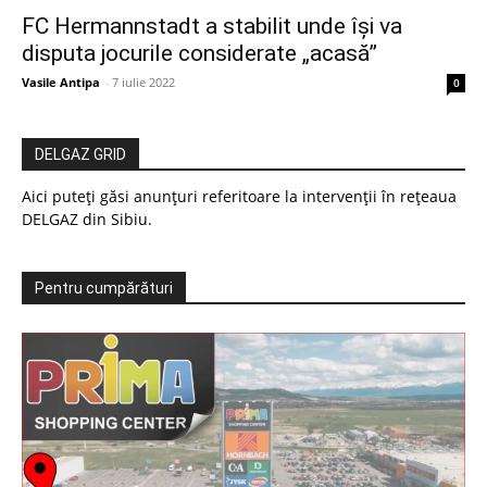
FC Hermannstadt a stabilit unde își va
disputa jocurile considerate „acasă”
Vasile Antipa
-
7 iulie 2022
0
DELGAZ GRID
Aici puteți găsi anunțuri referitoare la intervenții în rețeaua
DELGAZ din Sibiu.
Pentru cumpărături