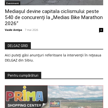
Eveniment
Mediașul devine capitala ciclismului: peste
540 de concurenți la „Medias Bike Marathon
2026”
Vasile Antipa
-
7 mai 2026
0
DELGAZ GRID
Aici puteți găsi anunțuri referitoare la intervenții în rețeaua
DELGAZ din Sibiu.
Pentru cumpărături