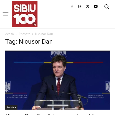
Acasă
Etichete
Nicusor Dan
Tag: Nicusor Dan
Politica