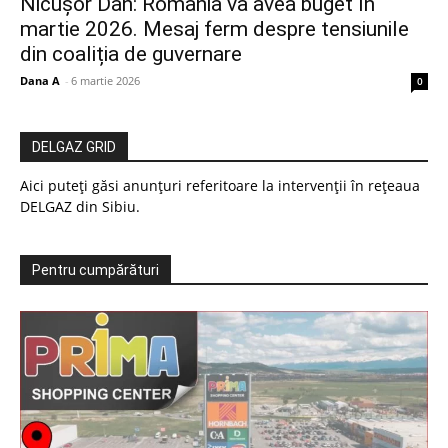
Nicușor Dan: România va avea buget în
martie 2026. Mesaj ferm despre tensiunile
din coaliția de guvernare
Dana A
-
6 martie 2026
0
DELGAZ GRID
Aici puteți găsi anunțuri referitoare la intervenții în rețeaua
DELGAZ din Sibiu.
Pentru cumpărături