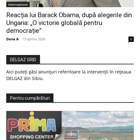
Internațional
Reacția lui Barack Obama, după alegerile din
Ungaria: „O victorie globală pentru
democrație”
Dana A
-
13 aprilie 2026
0
DELGAZ GRID
Aici puteți găsi anunțuri referitoare la intervenții în rețeaua
DELGAZ din Sibiu.
Pentru cumpărături