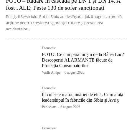
FOTO – Radare în cascadă pe DN 1 și DN 14. A
fost JALE: Peste 130 de șofer sancționați
Polițiștii Serviciului Rutier Sibiu au desfășurat joi, 6 august, o amplă
acțiune pentru creșterea siguranței rutiere și prevenirea
accidentelor...
Economie
FOTO: Ce cumpără turiștii de la Bâlea Lac?
Descoperiri ALARMANTE făcute de
Protecția Consumatorilor
Vasile Antipa
-
6 august 2026
Economie
În culisele marochinăriei de elită. Cum arată
leadershipul în fabricile din Sibiu și Avrig
Publicitate
-
6 august 2026
Eveniment