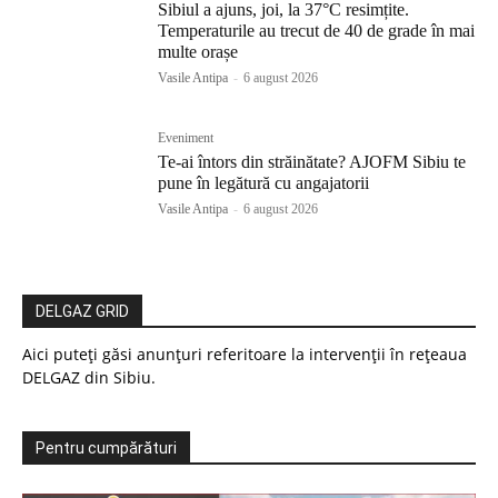
Sibiul a ajuns, joi, la 37°C resimțite.
Temperaturile au trecut de 40 de grade în mai
multe orașe
Vasile Antipa
-
6 august 2026
Eveniment
Te-ai întors din străinătate? AJOFM Sibiu te
pune în legătură cu angajatorii
Vasile Antipa
-
6 august 2026
DELGAZ GRID
Aici puteți găsi anunțuri referitoare la intervenții în rețeaua
DELGAZ din Sibiu.
Pentru cumpărături