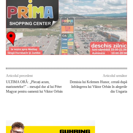
Articolul precedent
Articolul următor
ULTIMA ORĂ: „Plecați acum,
Demisia lui Kelemen Hunor, cerută după
marionetelor!” – mesajul dur al lui Péter
înfrângerea lui Viktor Orbán în alegerile
Magyar pentru oamenii lui Viktor Orbán
din Ungaria