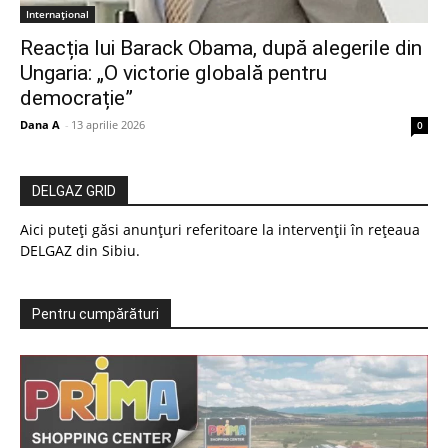
Internațional
Reacția lui Barack Obama, după alegerile din
Ungaria: „O victorie globală pentru
democrație”
Dana A
-
13 aprilie 2026
0
DELGAZ GRID
Aici puteți găsi anunțuri referitoare la intervenții în rețeaua
DELGAZ din Sibiu.
Pentru cumpărături