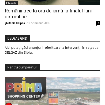
Info utile
Românii trec la ora de iarnă la finalul lunii
octombrie
Ștefania Colpoș
-
10 octombrie 2024
0
DELGAZ GRID
Aici puteți găsi anunțuri referitoare la intervenții în rețeaua
DELGAZ din Sibiu.
Pentru cumpărături