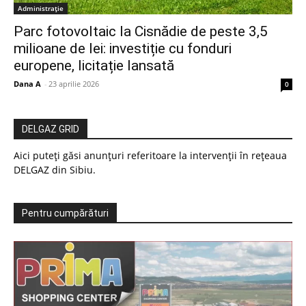
Administrație
Parc fotovoltaic la Cisnădie de peste 3,5
milioane de lei: investiție cu fonduri
europene, licitație lansată
Dana A
-
23 aprilie 2026
0
DELGAZ GRID
Aici puteți găsi anunțuri referitoare la intervenții în rețeaua
DELGAZ din Sibiu.
Pentru cumpărături