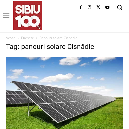
Acasă
Etichete
Panouri solare Cisnădie
Tag: panouri solare Cisnădie