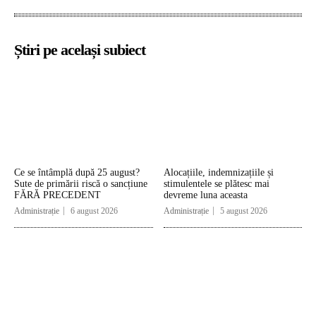
Știri pe același subiect
Ce se întâmplă după 25 august?
Alocațiile, indemnizațiile și
Sute de primării riscă o sancțiune
stimulentele se plătesc mai
FĂRĂ PRECEDENT
devreme luna aceasta
Administrație
6 august 2026
Administrație
5 august 2026