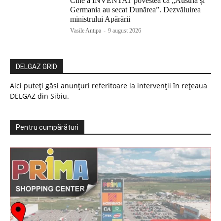
Cine a INVENTAT povestea că „Austria și
Germania au secat Dunărea”. Dezvăluirea
ministrului Apărării
Vasile Antipa
-
9 august 2026
DELGAZ GRID
Aici puteți găsi anunțuri referitoare la intervenții în rețeaua
DELGAZ din Sibiu.
Pentru cumpărături