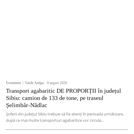
Eveniment
Vasile Antipa
-
9 august 2026
Transport agabaritic DE PROPORȚII în județul
Sibiu: camion de 133 de tone, pe traseul
Șelimbăr-Nădlac
Șoferii din județul Sibiu trebuie să fie atenți în perioada următoare,
după ce mai multe transporturi agabaritice vor circula...