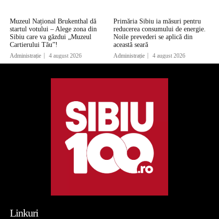
Muzeul Național Brukenthal dă
Primăria Sibiu ia măsuri pentru
startul votului – Alege zona din
reducerea consumului de energie.
Sibiu care va găzdui „Muzeul
Noile prevederi se aplică din
Cartierului Tău”!
această seară
Administrație
4 august 2026
Administrație
4 august 2026
Linkuri