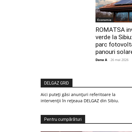
Economie
ROMATSA inve
verde la Sibiu
parc fotovolt
panouri solar
Dana A
-
26 mai 2026
DELGAZ GRID
Aici puteți găsi anunțuri referitoare la
intervenții în rețeaua DELGAZ din Sibiu.
Pentru cumpărături