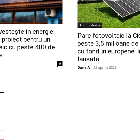
Administrație
stește în energie
Parc fotovoltaic la C
: proiect pentru un
peste 3,5 milioane de l
aic cu peste 400 de
cu fonduri europene, li
e
lansată
0
Dana A
-
23 aprilie 2026