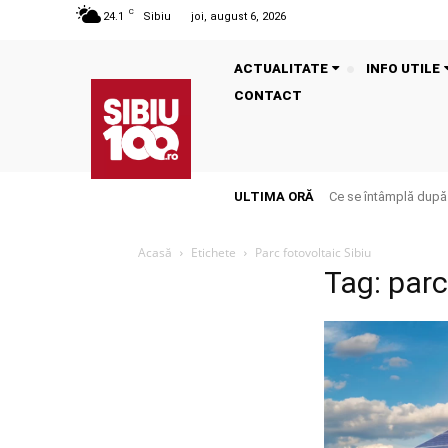
C
24.1
Sibiu
joi, august 6, 2026
ACTUALITATE
INFO UTILE
CONTACT
ULTIMA ORĂ
Ce se întâmplă după
Acasă
Etichete
Parc fotovoltaic Sibiu
Tag: parc