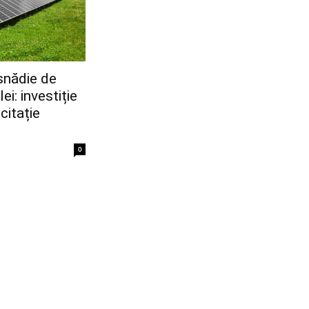
isnădie de
ei: investiție
citație
0