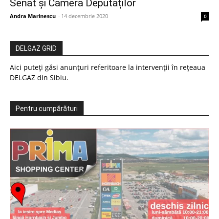
Senat și Camera Deputaților
Andra Marinescu
-
14 decembrie 2020
0
DELGAZ GRID
Aici puteți găsi anunțuri referitoare la intervenții în rețeaua
DELGAZ din Sibiu.
Pentru cumpărături