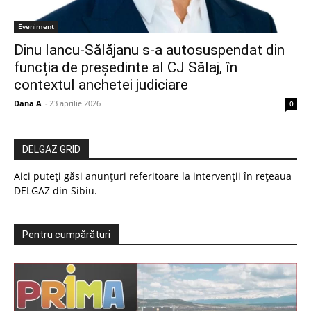
Eveniment
Dinu Iancu-Sălăjanu s-a autosuspendat din
funcția de președinte al CJ Sălaj, în
contextul anchetei judiciare
Dana A
-
23 aprilie 2026
0
DELGAZ GRID
Aici puteți găsi anunțuri referitoare la intervenții în rețeaua
DELGAZ din Sibiu.
Pentru cumpărături