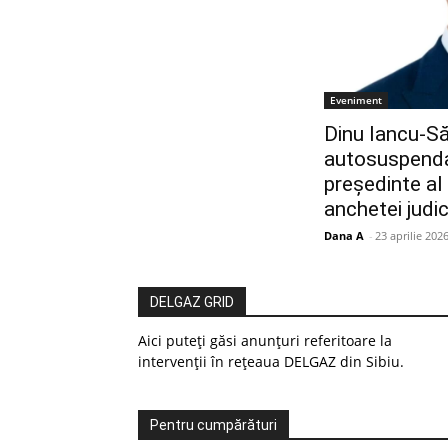
Eveniment
Dinu Iancu-Să
autosuspenda
președinte al 
anchetei judic
Dana A
-
23 aprilie 202
DELGAZ GRID
Aici puteți găsi anunțuri referitoare la
intervenții în rețeaua DELGAZ din Sibiu.
Pentru cumpărături