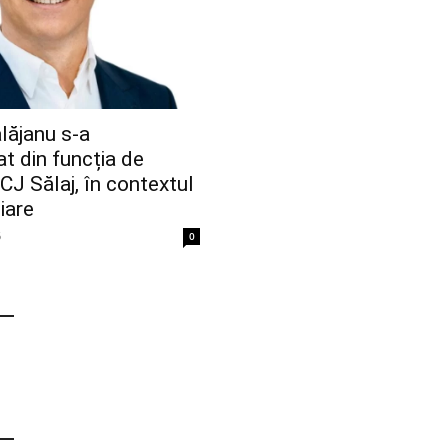
lăjanu s-a
t din funcția de
CJ Sălaj, în contextul
iare
6
0