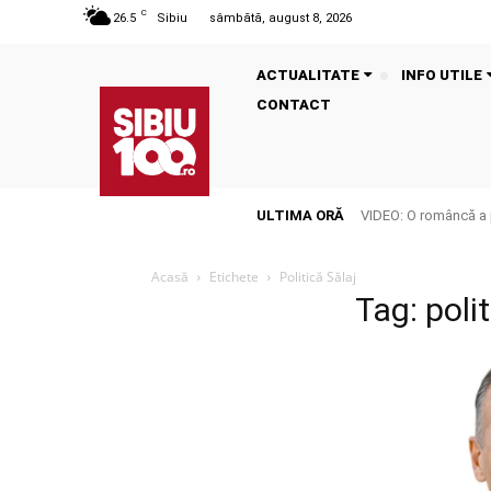
C
26.5
Sibiu
sâmbătă, august 8, 2026
ACTUALITATE
INFO UTILE
CONTACT
ULTIMA ORĂ
VIDEO: O româncă a p
Acasă
Etichete
Politică Sălaj
Tag: poli