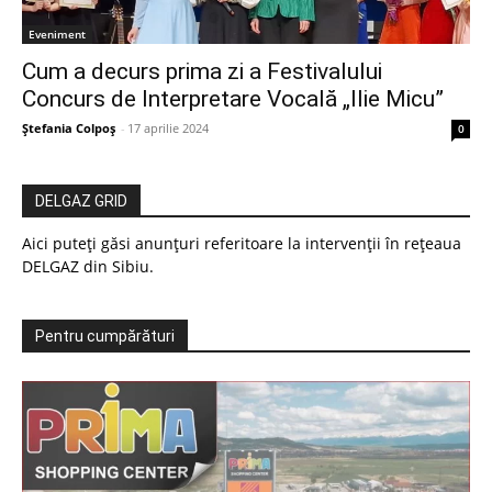
Eveniment
Cum a decurs prima zi a Festivalului
Concurs de Interpretare Vocală „Ilie Micu”
Ștefania Colpoș
-
17 aprilie 2024
0
DELGAZ GRID
Aici puteți găsi anunțuri referitoare la intervenții în rețeaua
DELGAZ din Sibiu.
Pentru cumpărături