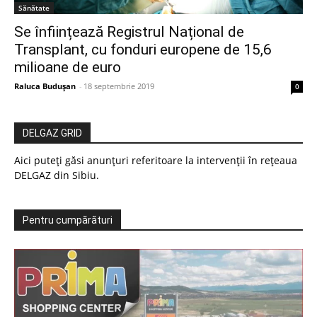
Sănătate
Se înființează Registrul Național de
Transplant, cu fonduri europene de 15,6
milioane de euro
Raluca Buduşan
-
18 septembrie 2019
0
DELGAZ GRID
Aici puteți găsi anunțuri referitoare la intervenții în rețeaua
DELGAZ din Sibiu.
Pentru cumpărături