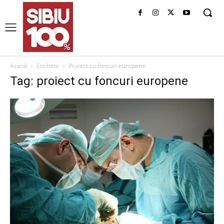
Acasă
Etichete
Proiect cu foncuri europene
Tag: proiect cu foncuri europene