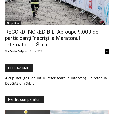
Timp Liber
RECORD INCREDIBIL: Aproape 9.000 de
participanți înscriși la Maratonul
Internațional Sibiu
Ștefania Colpoș
-
8 mai 2024
0
DELGAZ GRID
Aici puteți găsi anunțuri referitoare la intervenții în rețeaua
DELGAZ din Sibiu.
Pentru cumpărături