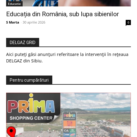
Educatie
Educația din România, sub lupa sibienilor
S Marta
-
30 aprilie 2026
0
DELGAZ GRID
Aici puteți găsi anunțuri referitoare la intervenții în rețeaua
DELGAZ din Sibiu.
Pentru cumpărături