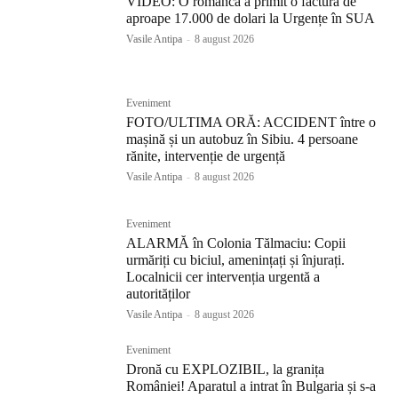
VIDEO: O româncă a primit o factură de
aproape 17.000 de dolari la Urgențe în SUA
Vasile Antipa
-
8 august 2026
Eveniment
FOTO/ULTIMA ORĂ: ACCIDENT între o
mașină și un autobuz în Sibiu. 4 persoane
rănite, intervenție de urgență
Vasile Antipa
-
8 august 2026
Eveniment
ALARMĂ în Colonia Tălmaciu: Copii
urmăriți cu biciul, amenințați și înjurați.
Localnicii cer intervenția urgentă a
autorităților
Vasile Antipa
-
8 august 2026
Eveniment
Dronă cu EXPLOZIBIL, la granița
României! Aparatul a intrat în Bulgaria și s-a