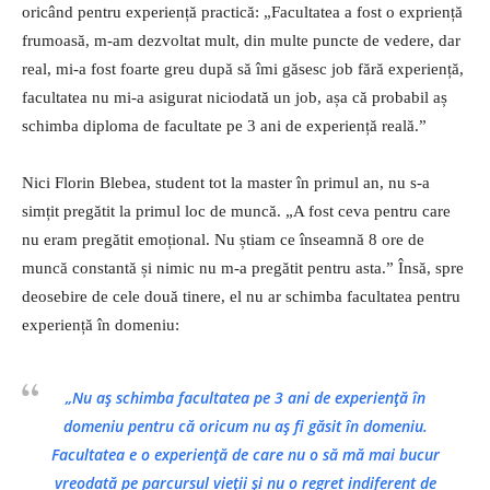
oricând pentru experiență practică: „Facultatea a fost o expriență
frumoasă, m-am dezvoltat mult, din multe puncte de vedere, dar
real, mi-a fost foarte greu după să îmi găsesc job fără experiență,
facultatea nu mi-a asigurat niciodată un job, așa că probabil aș
schimba diploma de facultate pe 3 ani de experiență reală.”
Nici Florin Blebea, student tot la master în primul an, nu s-a
simțit pregătit la primul loc de muncă. „A fost ceva pentru care
nu eram pregătit emoțional. Nu știam ce înseamnă 8 ore de
muncă constantă și nimic nu m-a pregătit pentru asta.” Însă, spre
deosebire de cele două tinere, el nu ar schimba facultatea pentru
experiență în domeniu:
„Nu aș schimba facultatea pe 3 ani de experiență în
domeniu pentru că oricum nu aș fi găsit în domeniu.
Facultatea e o experiență de care nu o să mă mai bucur
vreodată pe parcursul vieții și nu o regret indiferent de