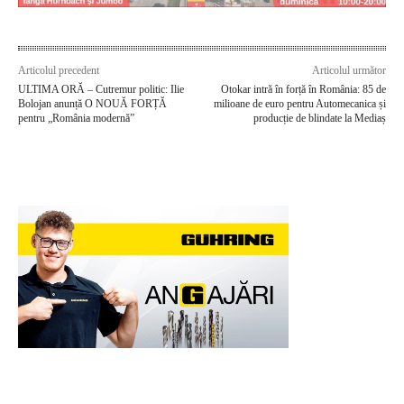
Articolul precedent
Articolul următor
ULTIMA ORĂ – Cutremur politic: Ilie
Otokar intră în forță în România: 85 de
Bolojan anunță O NOUĂ FORȚĂ
milioane de euro pentru Automecanica și
pentru „România modernă”
producție de blindate la Mediaș