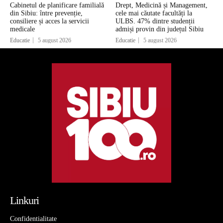
Cabinetul de planificare familială
Drept, Medicină și Management,
din Sibiu: între prevenție,
cele mai căutate facultăți la
consiliere și acces la servicii
ULBS. 47% dintre studenții
medicale
admiși provin din județul Sibiu
Educatie
5 august 2026
Educatie
5 august 2026
Linkuri
Confidentialitate