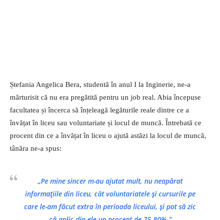
Ștefania Angelica Bera, studentă în anul I la Inginerie, ne-a
mărturisit că nu era pregătită pentru un job real. Abia începuse
facultatea și încerca să înțeleagă legăturile reale dintre ce a
învățat în liceu sau voluntariate și locul de muncă. Întrebată ce
procent din ce a învățat în liceu o ajută astăzi la locul de muncă,
tânăra ne-a spus:
„Pe mine sincer m-au ajutat mult, nu neapărat
informațiile din liceu, cât voluntariatele și cursurile pe
care le-am făcut extra în perioada liceului, și pot să zic
că aplic din ele un procent de 75-80%.”