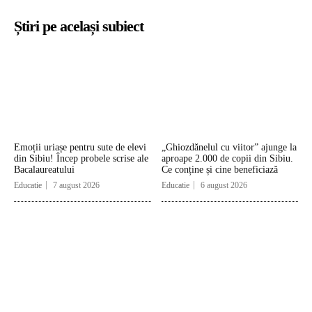
Știri pe același subiect
Emoții uriașe pentru sute de elevi
„Ghiozdănelul cu viitor” ajunge la
din Sibiu! Încep probele scrise ale
aproape 2.000 de copii din Sibiu.
Bacalaureatului
Ce conține și cine beneficiază
Educatie
7 august 2026
Educatie
6 august 2026