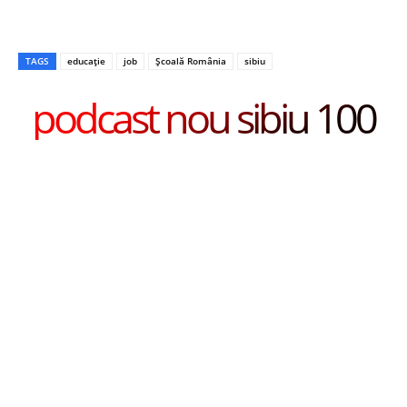
TAGS
educație
job
Școală România
sibiu
podcast nou sibiu 100