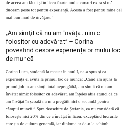
de aceea am făcut și în liceu foarte multe cursuri extra și mă
duceam peste tot pentru experiență. Acesta a fost pentru mine cel
mai bun mod de învățare.”
„Am simțit că nu am învățat nimic
folositor cu adevărat” – Corina
povestind despre experiența primului loc
de muncă
Corina Luca, studentă la master în anul I, ne-a spus și ea
experiența ei avută la primul loc de muncă: „Cand am ajuns la
primul job m-am simțit total nepregătită, am simțit că nu am
învățat nimic folositor cu adevărat, am înțeles abia atunci că ce
am învățat în școală nu m-a pregătit nici o secundă pentru
câmpul muncii.” Spre deosebire de Ștefania, ea nu consideră că
folosește nici 20% din ce a învățat în liceu, exceptând lucrurile
care țin de cultura generală, iar diploma ar da-o la schimb