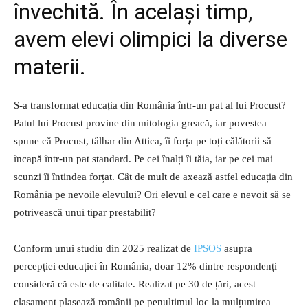
învechită. În același timp,
avem elevi olimpici la diverse
materii.
S-a transformat educația din România într-un pat al lui Procust?
Patul lui Procust provine din mitologia greacă, iar povestea
spune că Procust, tâlhar din Attica, îi forța pe toți călătorii să
încapă într-un pat standard. Pe cei înalți îi tăia, iar pe cei mai
scunzi îi întindea forțat. Cât de mult de axează astfel educația din
România pe nevoile elevului? Ori elevul e cel care e nevoit să se
potrivească unui tipar prestabilit?
Conform unui studiu din 2025 realizat de
IPSOS
asupra
percepției educației în România, doar 12% dintre respondenți
consideră că este de calitate. Realizat pe 30 de țări, acest
clasament plasează românii pe penultimul loc la mulțumirea