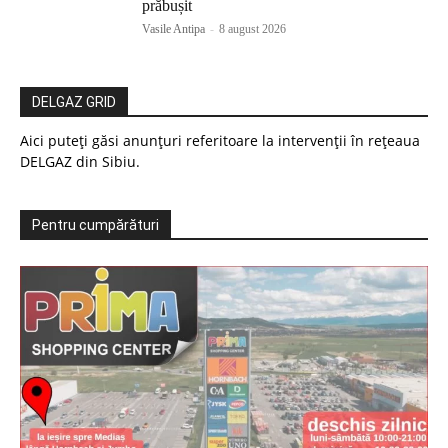
prăbușit
Vasile Antipa
-
8 august 2026
DELGAZ GRID
Aici puteți găsi anunțuri referitoare la intervenții în rețeaua
DELGAZ din Sibiu.
Pentru cumpărături