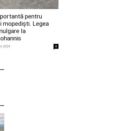
portantă pentru
și mopediști. Legea
mulgare la
Iohannis
ie 2024
0