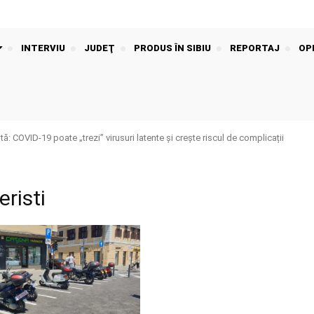
INTERVIU
JUDEŢ
PRODUS ÎN SIBIU
REPORTAJ
OPI
: COVID-19 poate „trezi” virusuri latente și crește riscul de complicații
eristi