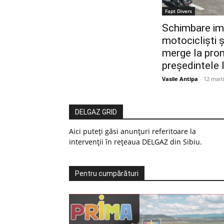
Fapt Divers
Schimbare im
motocicliști 
merge la pro
președintele 
Vasile Antipa
-
12 mart
DELGAZ GRID
Aici puteți găsi anunțuri referitoare la
intervenții în rețeaua DELGAZ din Sibiu.
Pentru cumpărături