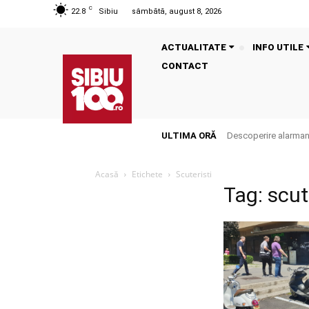
C
22.8
Sibiu
sâmbătă, august 8, 2026
ACTUALITATE
INFO UTILE
CONTACT
ULTIMA ORĂ
Descoperire alarmantă
Acasă
Etichete
Scuteristi
Tag: scut