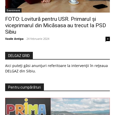
Eveniment
FOTO: Lovitură pentru USR. Primarul și
viceprimarul din Micăsasa au trecut la PSD
Sibiu
Vasile Antipa
-
24 februarie 2024
0
DELGAZ GRID
Aici puteți găsi anunțuri referitoare la intervenții în rețeaua
DELGAZ din Sibiu.
Pentru cumpărături