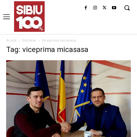
Acasă
Etichete
Viceprima micasasa
Tag: viceprima micasasa