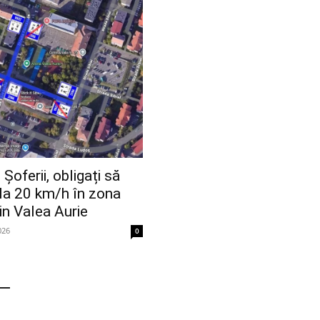
oferii, obligați să
la 20 km/h în zona
din Valea Aurie
026
0