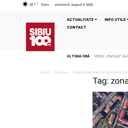
C
20.7
Sibiu
duminică, august 9, 2026
ACTUALITATE
INFO UTILE
CONTACT
ULTIMA ORĂ
VIDEO: „Perfuzii” d
Acasă
Etichete
Zona rezidentiala scoala Valea Aur
Tag: zona