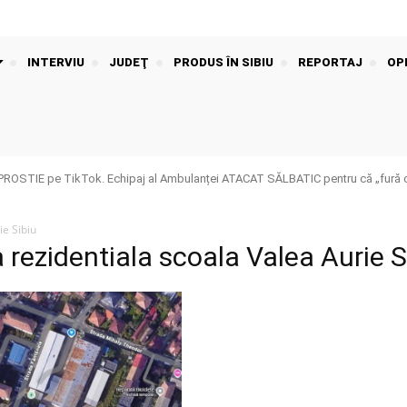
INTERVIU
JUDEŢ
PRODUS ÎN SIBIU
REPORTAJ
OPI
e PROSTIE pe TikTok. Echipaj al Ambulanței ATACAT SĂLBATIC pentru că „fură 
ie Sibiu
 rezidentiala scoala Valea Aurie S