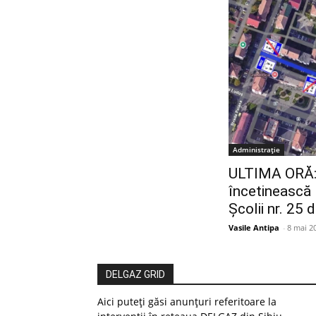
Administrație
ULTIMA ORĂ: Ș
încetinească 
Școlii nr. 25 
Vasile Antipa
-
8 mai 2
DELGAZ GRID
Aici puteți găsi anunțuri referitoare la