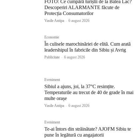
FOTO: Ce cumpără turiștii de la Bâlea Lac?
Descoperiri ALARMANTE făcute de
Protecția Consumatorilor
Vasile Antipa
-
6 august 2026
Economie
În culisele marochinăriei de elită. Cum arată
leadershipul în fabricile din Sibiu și Avrig
Publicitate
-
6 august 2026
Eveniment
Sibiul a ajuns, joi, la 37°C resimțite.
Temperaturile au trecut de 40 de grade în mai
multe orașe
Vasile Antipa
-
6 august 2026
Eveniment
Te-ai întors din străinătate? AJOFM Sibiu te
pune în legătură cu angajatorii