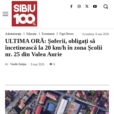
Administrație
Educatie
Eveniment
Fapt Divers
Actualizat:
8 mai 2026
ULTIMA ORĂ: Șoferii, obligați să
încetinească la 20 km/h în zona Școlii
nr. 25 din Valea Aurie
de:
Vasile Antipa
8 mai 2026
0