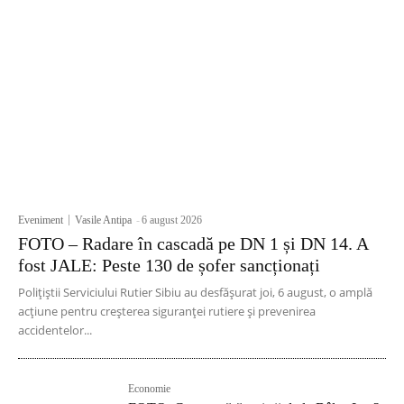
Eveniment
Vasile Antipa
-
6 august 2026
FOTO – Radare în cascadă pe DN 1 și DN 14. A
fost JALE: Peste 130 de șofer sancționați
Polițiștii Serviciului Rutier Sibiu au desfășurat joi, 6 august, o amplă
acțiune pentru creșterea siguranței rutiere și prevenirea
accidentelor...
Economie