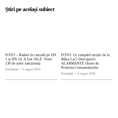
Știri pe același subiect
FOTO – Radare în cascadă pe DN
FOTO: Ce cumpără turiștii de la
1 și DN 14. A fost JALE: Peste
Bâlea Lac? Descoperiri
130 de șofer sancționați
ALARMANTE făcute de
Protecția Consumatorilor
Eveniment
6 august 2026
Economie
6 august 2026