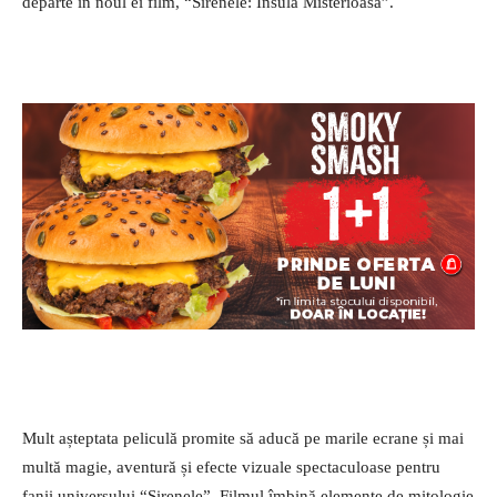
departe în noul ei film, “Sirenele: Insula Misterioasa”.
Mult așteptata peliculă promite să aducă pe marile ecrane și mai
multă magie, aventură și efecte vizuale spectaculoase pentru
fanii universului “Sirenele”. Filmul îmbină elemente de mitologie