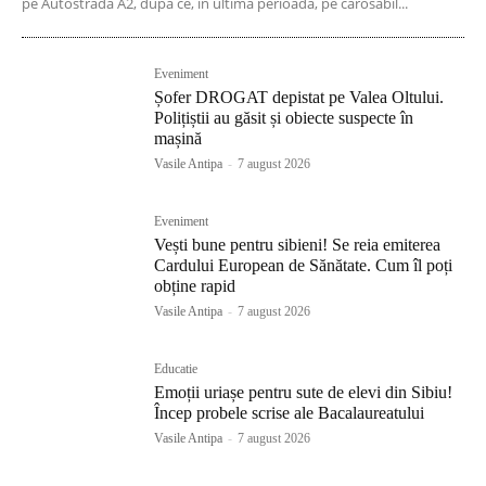
pe Autostrada A2, după ce, în ultima perioadă, pe carosabil...
Eveniment
Șofer DROGAT depistat pe Valea Oltului.
Polițiștii au găsit și obiecte suspecte în
mașină
Vasile Antipa
-
7 august 2026
Eveniment
Vești bune pentru sibieni! Se reia emiterea
Cardului European de Sănătate. Cum îl poți
obține rapid
Vasile Antipa
-
7 august 2026
Educatie
Emoții uriașe pentru sute de elevi din Sibiu!
Încep probele scrise ale Bacalaureatului
Vasile Antipa
-
7 august 2026