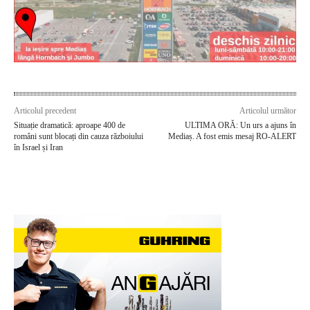
Articolul precedent
Articolul următor
Situație dramatică: aproape 400 de
ULTIMA ORĂ: Un urs a ajuns în
români sunt blocați din cauza războiului
Mediaș. A fost emis mesaj RO-ALERT
în Israel și Iran