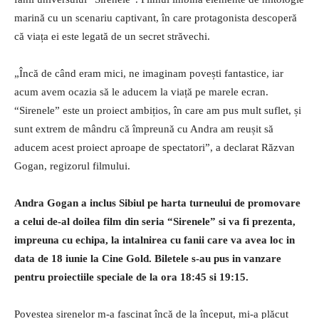
marină cu un scenariu captivant, în care protagonista descoperă
că viața ei este legată de un secret străvechi.
„Încă de când eram mici, ne imaginam povești fantastice, iar
acum avem ocazia să le aducem la viață pe marele ecran.
“Sirenele” este un proiect ambițios, în care am pus mult suflet, și
sunt extrem de mândru că împreună cu Andra am reușit să
aducem acest proiect aproape de spectatori”, a declarat Răzvan
Gogan, regizorul filmului.
Andra Gogan a inclus Sibiul pe harta turneului de promovare
a celui de-al doilea film din seria “Sirenele” si va fi prezenta,
impreuna cu echipa, la intalnirea cu fanii care va avea loc in
data de
18 iunie la Cine Gold
. Biletele s-au pus in vanzare
pentru proiectiile speciale de la ora 18:45 si 19:15.
Povestea sirenelor m-a fascinat încă de la început, mi-a plăcut