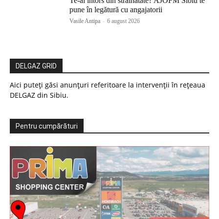
Te-ai întors din străinătate? AJOFM Sibiu te
pune în legătură cu angajatorii
Vasile Antipa
-
6 august 2026
DELGAZ GRID
Aici puteți găsi anunțuri referitoare la intervenții în rețeaua
DELGAZ din Sibiu.
Pentru cumpărături