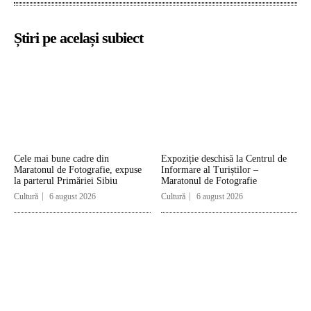
Știri pe același subiect
Cele mai bune cadre din
Expoziție deschisă la Centrul de
Maratonul de Fotografie, expuse
Informare al Turiștilor –
la parterul Primăriei Sibiu
Maratonul de Fotografie
Cultură
6 august 2026
Cultură
6 august 2026