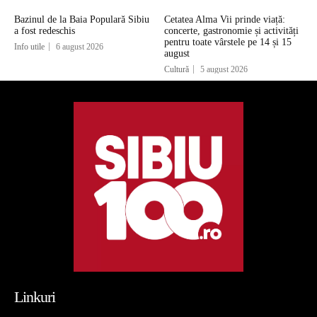
Bazinul de la Baia Populară Sibiu
Cetatea Alma Vii prinde viață:
a fost redeschis
concerte, gastronomie și activități
pentru toate vârstele pe 14 și 15
Info utile
6 august 2026
august
Cultură
5 august 2026
Linkuri