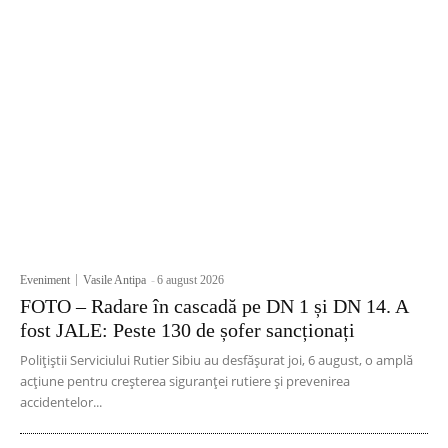
Eveniment
Vasile Antipa
-
6 august 2026
FOTO – Radare în cascadă pe DN 1 și DN 14. A
fost JALE: Peste 130 de șofer sancționați
Polițiștii Serviciului Rutier Sibiu au desfășurat joi, 6 august, o amplă
acțiune pentru creșterea siguranței rutiere și prevenirea
accidentelor...