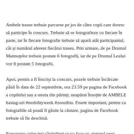
Ambele trasee trebuie parcurse pe jos de către copii care doresc
să participe în concurs. Trebuie să se fotografieze cu fiecare în
parte, iar în fiecare fotografie trebuie să apară atât participantul,
cât și numărul aferent fiecărui traseu. Prin urmare, de pe Drumul
Maimuțelor trebuie postate 6 fotografii, iar de pe Drumul Leului
vor fi postate 5 fotografii.
Apoi, pentru a fi înscriși la concurs, pozele trebuie încărcate
până în data de 22 septembrie, ora 23.59 pe pagina de Facebook
a copilului sau a unuia din părinți, neapărat însoțite de AMBELE
hastag-uri #mobilityweek #zoosibiu. Foarte important, pentru ca
fotografiile să poată fi găsite la căutare, pagina de Facebook
trebuie să fie deschisă.
Extragerea celor trei câștigători se va face cu ajutorul unui