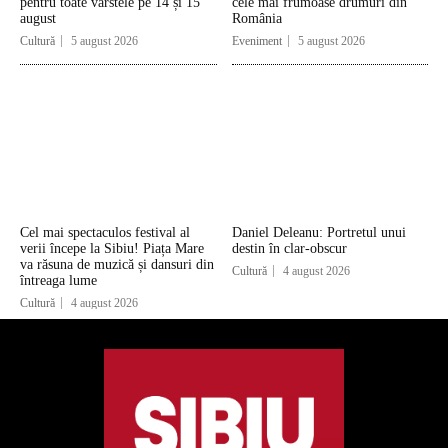
pentru toate vârstele pe 14 și 15
cele mai frumoase drumuri din
august
România
Cultură
5 august 2026
Eveniment
5 august 2026
Cel mai spectaculos festival al
Daniel Deleanu: Portretul unui
verii începe la Sibiu! Piața Mare
destin în clar-obscur
va răsuna de muzică și dansuri din
Cultură
4 august 2026
întreaga lume
Cultură
4 august 2026