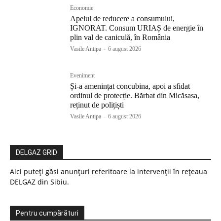
Economie
Apelul de reducere a consumului,
IGNORAT. Consum URIAȘ de energie în
plin val de caniculă, în România
Vasile Antipa
-
6 august 2026
Eveniment
Și-a amenințat concubina, apoi a sfidat
ordinul de protecție. Bărbat din Micăsasa,
reținut de polițiști
Vasile Antipa
-
6 august 2026
DELGAZ GRID
Aici puteți găsi anunțuri referitoare la intervenții în rețeaua
DELGAZ din Sibiu.
Pentru cumpărături