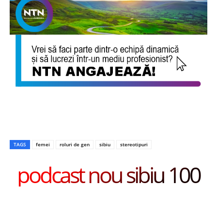
TAGS
femei
roluri de gen
sibiu
stereotipuri
podcast nou sibiu 100