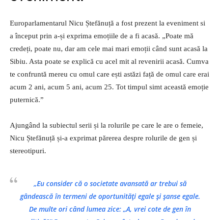
Europarlamentarul Nicu Ștefănuță a fost prezent la eveniment si
a început prin a-și exprima emoțiile de a fi acasă. „Poate mă
credeți, poate nu, dar am cele mai mari emoții când sunt acasă la
Sibiu. Asta poate se explică cu acel mit al revenirii acasă. Cumva
te confruntă mereu cu omul care ești astăzi față de omul care erai
acum 2 ani, acum 5 ani, acum 25. Tot timpul simt această emoție
puternică.”
Ajungând la subiectul serii și la rolurile pe care le are o femeie,
Nicu Ștefănuță și-a exprimat părerea despre rolurile de gen și
stereotipuri.
„Eu consider că o societate avansată ar trebui să
gândească în termeni de oportunități egale și șanse egale.
De multe ori când lumea zice: „A, vrei cote de gen în