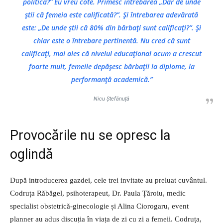
politică?” Eu vreu cote. Primesc întrebarea „Dar de unde
știi că femeia este calificată?”. Și întrebarea adevărată
este: „De unde știi că 80% din bărbați sunt calificați?”. Și
chiar este o întrebare pertinentă. Nu cred că sunt
calificați, mai ales că nivelul educațional acum a crescut
foarte mult, femeile depășesc bărbații la diplome, la
performanță academică.”
Nicu Ștefănuță
Provocările nu se opresc la
oglindă
După introducerea gazdei, cele trei invitate au preluat cuvântul.
Codruța Răbăgel, psihoterapeut, Dr. Paula Țăroiu, medic
specialist obstetrică-ginecologie și Alina Ciorogaru, event
planner au adus discuția în viața de zi cu zi a femeii. Codruța,