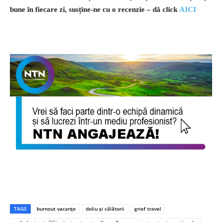
bune în fiecare zi, susține-ne cu o recenzie – dă click
AICI
TAGS
burnout vacanțe
doliu și călătorii
grief travel