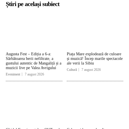
Știri pe același subiect
Augusta Fest – Ediția a 6-a:
Piața Mare explodează de culoare
Sărbătoarea berii nefiltrate, a
și muzică! Încep marile spectacole
gustului autentic de Mangaliță și a
ale verii la Sibiu
muzicii live pe Valea Avrigului
Cultură
7 august 2026
Eveniment
7 august 2026