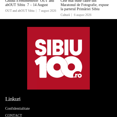
Ghidul Evenimentelor: OUT and
Cele mai bune cadre din
abOUT Sibiu 7 – 14 August
Maratonul de Fotografie, expuse
la parterul Primăriei Sibiu
OUT and abOUT Sibiu
7 august 2026
Cultură
6 august 2026
Linkuri
Confidentialitate
CONTACT