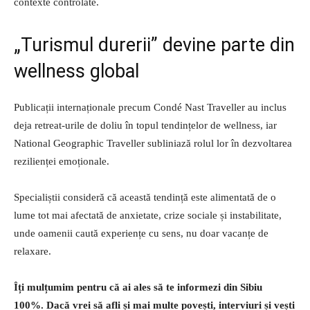
contexte controlate.
„Turismul durerii” devine parte din
wellness global
Publicații internaționale precum Condé Nast Traveller au inclus
deja retreat-urile de doliu în topul tendințelor de wellness, iar
National Geographic Traveller subliniază rolul lor în dezvoltarea
rezilienței emoționale.
Specialiștii consideră că această tendință este alimentată de o
lume tot mai afectată de anxietate, crize sociale și instabilitate,
unde oamenii caută experiențe cu sens, nu doar vacanțe de
relaxare.
Îți mulțumim pentru că ai ales să te informezi din Sibiu
100%.
Dacă vrei să afli și mai multe povești, interviuri și vești