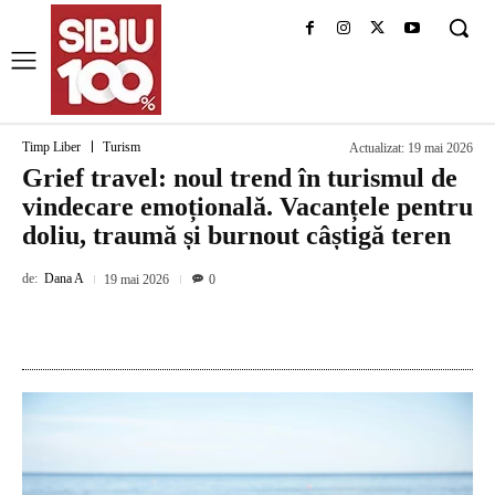
Timp Liber
Turism
Actualizat:
19 mai 2026
Grief travel: noul trend în turismul de
vindecare emoțională. Vacanțele pentru
doliu, traumă și burnout câștigă teren
de:
Dana A
19 mai 2026
0