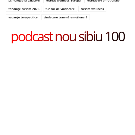
psihologie și călătorii
retreat wellness Europa
retreat-uri emoționale
tendințe turism 2026
turism de vindecare
turism wellness
vacanțe terapeutice
vindecare traumă emoțională
podcast nou sibiu 100