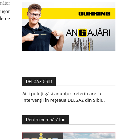
mător
ușor
de ce
DELGAZ GRID
Aici puteți găsi anunțuri referitoare la
intervenții în rețeaua DELGAZ din Sibiu.
Pentru cumpărături