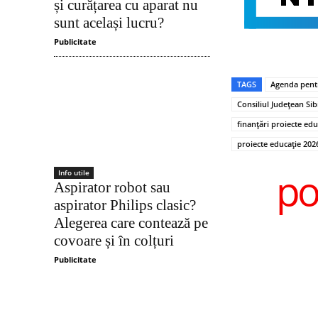
și curățarea cu aparat nu
sunt același lucru?
Publicitate
TAGS
Agenda pent
Consiliul Județean Sib
finanțări proiecte edu
proiecte educație 202
po
Info utile
Aspirator robot sau
aspirator Philips clasic?
Alegerea care contează pe
covoare și în colțuri
Publicitate