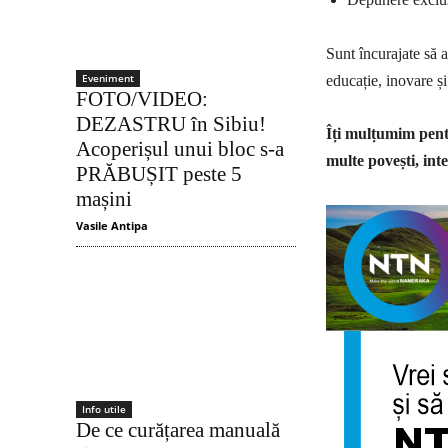
Sunt încurajate să a
Eveniment
educație, inovare ș
FOTO/VIDEO:
DEZASTRU în Sibiu!
Îți mulțumim pentr
Acoperișul unui bloc s-a
multe povești, inte
PRĂBUȘIT peste 5
mașini
Vasile Antipa
Info utile
De ce curățarea manuală