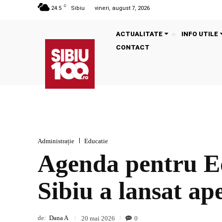
C
24.5
Sibiu
vineri, august 7, 2026
ACTUALITATE
INFO UTILE
CONTACT
Administrație
Educatie
Agenda pentru Ed
Sibiu a lansat ape
de:
Dana A
0
20 mai 2026