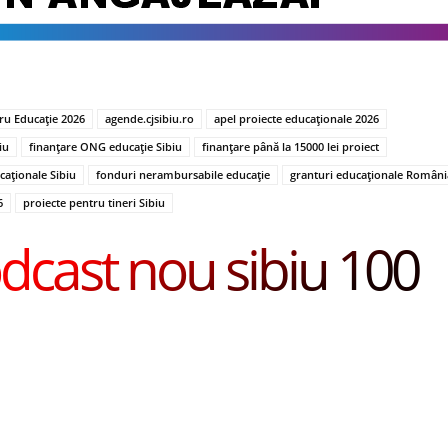
ru Educație 2026
agende.cjsibiu.ro
apel proiecte educaționale 2026
iu
finanțare ONG educație Sibiu
finanțare până la 15000 lei proiect
caționale Sibiu
fonduri nerambursabile educație
granturi educaționale Români
6
proiecte pentru tineri Sibiu
dcast nou sibiu 100