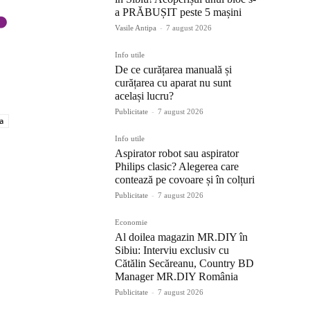
a PRĂBUȘIT peste 5 mașini
Vasile Antipa
-
7 august 2026
Info utile
De ce curățarea manuală și
curățarea cu aparat nu sunt
același lucru?
Publicitate
-
7 august 2026
a
Info utile
Aspirator robot sau aspirator
Philips clasic? Alegerea care
contează pe covoare și în colțuri
Publicitate
-
7 august 2026
Economie
Al doilea magazin MR.DIY în
Sibiu: Interviu exclusiv cu
Cătălin Secăreanu, Country BD
Manager MR.DIY România
Publicitate
-
7 august 2026