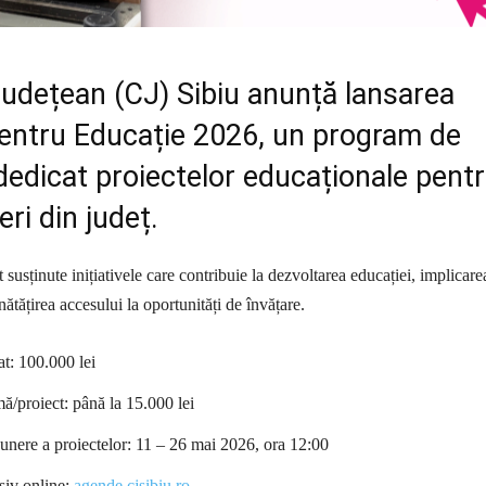
Județean (CJ) Sibiu anunță lansarea
entru Educație 2026, un program de
dedicat proiectelor educaționale pent
neri din județ.
t susținute inițiativele care contribuie la dezvoltarea educației, implicare
ătățirea accesului la oportunități de învățare.
at: 100.000 lei
ă/proiect: până la 15.000 lei
unere a proiectelor: 11 – 26 mai 2026, ora 12:00
siv online:
agende.cjsibiu.ro