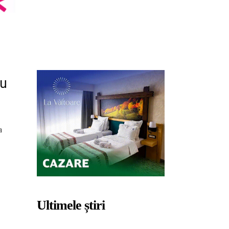
ru
a
Ultimele știri