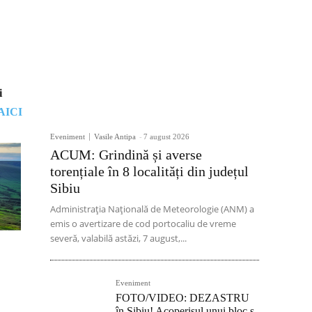
i
AICI
Eveniment
Vasile Antipa
-
7 august 2026
ACUM: Grindină și averse
torențiale în 8 localități din județul
Sibiu
Administrația Națională de Meteorologie (ANM) a
emis o avertizare de cod portocaliu de vreme
severă, valabilă astăzi, 7 august,...
Eveniment
FOTO/VIDEO: DEZASTRU
în Sibiu! Acoperișul unui bloc s-