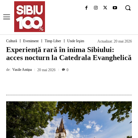
Cultură
Eveniment
Timp Liber
Unde Ieşim
Actualizat:
20 mai 2026
Experiență rară în inima Sibiului:
acces nocturn la Catedrala Evanghelică
de:
Vasile Antipa
20 mai 2026
0