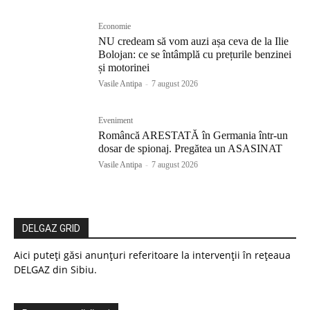
Economie
NU credeam să vom auzi așa ceva de la Ilie
Bolojan: ce se întâmplă cu prețurile benzinei
și motorinei
Vasile Antipa
-
7 august 2026
Eveniment
Româncă ARESTATĂ în Germania într-un
dosar de spionaj. Pregătea un ASASINAT
Vasile Antipa
-
7 august 2026
DELGAZ GRID
Aici puteți găsi anunțuri referitoare la intervenții în rețeaua
DELGAZ din Sibiu.