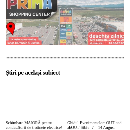
Știri pe același subiect
Schimbare MAJORĂ pentru
Ghidul Evenimentelor: OUT and
conducătorii de trotinete electrice!
abOUT Sibiu 7 – 14 August