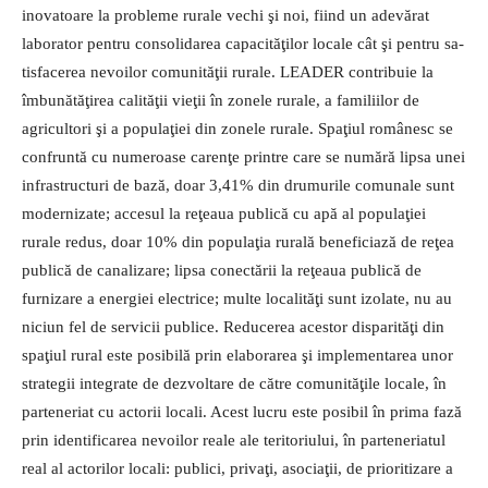
inovatoare la probleme rurale vechi şi noi, fiind un adevărat
laborator pentru consolidarea ca­pacităţilor locale cât şi pentru sa­
tisfacerea nevoilor comunităţii ru­rale.
LEADER contribuie la
îmbu­nătăţirea calităţii vieţii în zonele rurale, a familiilor de
agricultori şi a populaţiei din zonele rurale. Spaţiul românesc se
confruntă cu numeroase carenţe printre care se numără lipsa unei
infrastructuri de bază, doar 3,41% din drumurile comunale sunt
modernizate; accesul la reţeaua publică cu apă al populaţiei
rurale redus, doar 10% din populaţia rurală beneficiază de reţea
publică de canalizare; lipsa conectării la reţeaua publică de
furnizare a energiei electrice; multe localităţi sunt izolate, nu au
niciun fel de servicii publice. Reducerea acestor disparităţi din
spaţiul rural este posibilă prin elaborarea şi implementarea unor
strategii integrate de dezvoltare de către comunităţile locale, în
parteneriat cu actorii locali. Acest lucru este posibil în prima fază
prin identificarea nevoilor reale ale teritoriului, în parteneriatul
real al actorilor locali: publici, privaţi, asociaţii, de prioritizare a