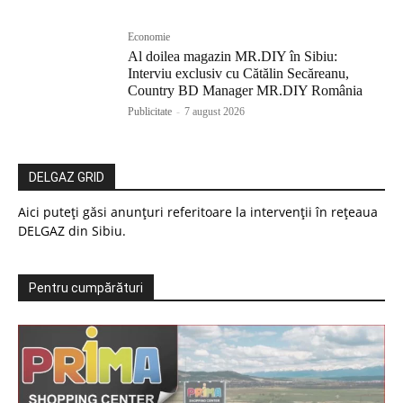
Economie
Al doilea magazin MR.DIY în Sibiu:
Interviu exclusiv cu Cătălin Secăreanu,
Country BD Manager MR.DIY România
Publicitate
-
7 august 2026
DELGAZ GRID
Aici puteți găsi anunțuri referitoare la intervenții în rețeaua
DELGAZ din Sibiu.
Pentru cumpărături