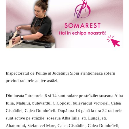
Inspectoratul de Politie al Judetului Sibiu atentioneazã soferii
privind radarele active astãzi.
Dimineata între orele 6 si 14 sunt radare pe strãzile: soseaua Alba
Iulia, Malului, bulevardul C.Coposu, bulevardul Victoriei, Calea
Cisnãdiei, Calea Dumbrãvii. Dupã ora 14 pânã la ora 22 radarele
sunt active pe strãzile: soseaua Alba Iulia, str. Lungã, str.
Abatorului, Stefan cel Mare, Calea Cisnãdiei, Calea Dumbrãvii,