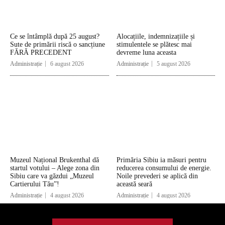
Ce se întâmplă după 25 august?
Alocațiile, indemnizațiile și
Sute de primării riscă o sancțiune
stimulentele se plătesc mai
FĂRĂ PRECEDENT
devreme luna aceasta
Administrație
6 august 2026
Administrație
5 august 2026
Muzeul Național Brukenthal dă
Primăria Sibiu ia măsuri pentru
startul votului – Alege zona din
reducerea consumului de energie.
Sibiu care va găzdui „Muzeul
Noile prevederi se aplică din
Cartierului Tău”!
această seară
Administrație
4 august 2026
Administrație
4 august 2026