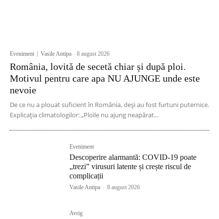
Eveniment
Vasile Antipa
-
8 august 2026
România, lovită de secetă chiar și după ploi.
Motivul pentru care apa NU AJUNGE unde este
nevoie
De ce nu a plouat suficient în România, deși au fost furtuni puternice.
Explicația climatologilor: „Ploile nu ajung neapărat...
Eveniment
Descoperire alarmantă: COVID-19 poate
„trezi” virusuri latente și crește riscul de
complicații
Vasile Antipa
-
8 august 2026
Avrig