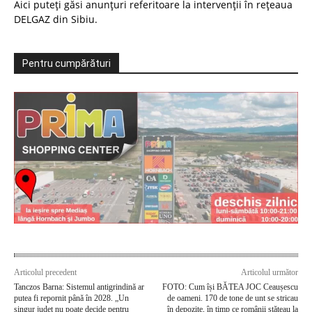
Aici puteți găsi anunțuri referitoare la intervenții în rețeaua
DELGAZ din Sibiu.
Pentru cumpărături
Articolul precedent
Articolul următor
Tanczos Barna: Sistemul antigrindină ar
FOTO: Cum își BĂTEA JOC Ceaușescu
putea fi repornit până în 2028. „Un
de oameni. 170 de tone de unt se stricau
singur județ nu poate decide pentru
în depozite, în timp ce românii stăteau la