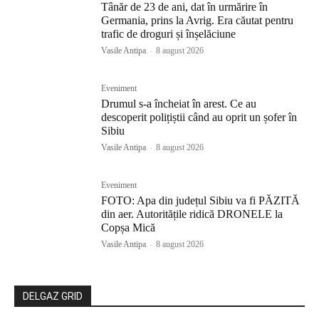
Tânăr de 23 de ani, dat în urmărire în
Germania, prins la Avrig. Era căutat pentru
trafic de droguri și înșelăciune
Vasile Antipa
-
8 august 2026
Eveniment
Drumul s-a încheiat în arest. Ce au
descoperit polițiștii când au oprit un șofer în
Sibiu
Vasile Antipa
-
8 august 2026
Eveniment
FOTO: Apa din județul Sibiu va fi PĂZITĂ
din aer. Autoritățile ridică DRONELE la
Copșa Mică
Vasile Antipa
-
8 august 2026
DELGAZ GRID