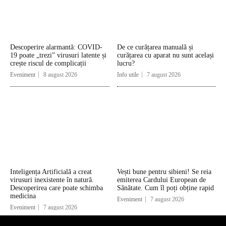
Descoperire alarmantă: COVID-
De ce curățarea manuală și
19 poate „trezi” virusuri latente și
curățarea cu aparat nu sunt același
crește riscul de complicații
lucru?
Eveniment
8 august 2026
Info utile
7 august 2026
Inteligența Artificială a creat
Vești bune pentru sibieni! Se reia
virusuri inexistente în natură.
emiterea Cardului European de
Descoperirea care poate schimba
Sănătate. Cum îl poți obține rapid
medicina
Eveniment
7 august 2026
Eveniment
7 august 2026