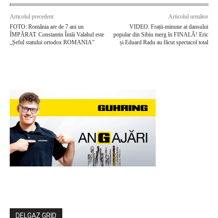
Articolul precedent
Articolul următor
FOTO: România are de 7 ani un
VIDEO: Frații-minune ai dansului
ÎMPĂRAT. Constantin Întâi Valahul este
popular din Sibiu merg în FINALĂ! Eric
„Șeful statului ortodox ROMANIA”
și Eduard Radu au făcut spectacol total
DELGAZ GRID