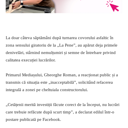
La doar câteva săptămâni după turnarea covorului asfaltic în
zona sensului giratoriu de la „La Pene”, au apărut deja primele
denivelări, stârnind nemulțumiri și semne de întrebare privind
calitatea execuției lucrărilor.
Primarul Mediașului, Gheorghe Roman, a reacționat public și a
transmis că situația este „inacceptabilă”, solicitând refacerea
integrală a zonei pe cheltuiala constructorului.
„Cetățenii merită investiții făcute corect de la început, nu lucrări
care trebuie refăcute după scurt timp”, a declarat edilul într-o
postare publicată pe Facebook.