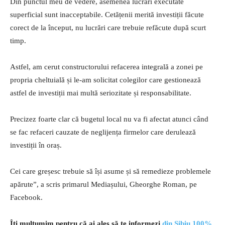
Din punctul meu de vedere, asemenea lucrări executate
superficial sunt inacceptabile. Cetățenii merită investiții făcute
corect de la început, nu lucrări care trebuie refăcute după scurt
timp.
Astfel, am cerut constructorului refacerea integrală a zonei pe
propria cheltuială și le-am solicitat colegilor care gestionează
astfel de investiții mai multă seriozitate și responsabilitate.
Precizez foarte clar că bugetul local nu va fi afectat atunci când
se fac refaceri cauzate de neglijența firmelor care derulează
investiții în oraș.
Cei care greșesc trebuie să își asume și să remedieze problemele
apărute”, a scris primarul Mediașului, Gheorghe Roman, pe
Facebook.
Îți mulțumim pentru că ai ales să te informezi
din Sibiu 100%
.