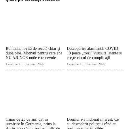
România, lovită de secetă chiar și
Descoperire alarmantă: COVID-
după ploi. Motivul pentru care apa
19 poate „trezi” virusuri latente și
NU AJUNGE unde este nevoie
crește riscul de complicații
Eveniment
8 august 2026
Eveniment
8 august 2026
Tânăr de 23 de ani, dat în
Drumul s-a încheiat în arest. Ce
urmărire în Germania, prins la
au descoperit polițiștii când au
Avrig. Era căutat pentru trafic de
oprit un șofer în Sibiu