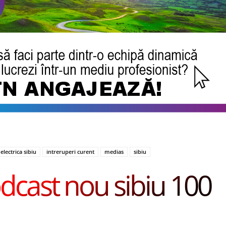
electrica sibiu
intreruperi curent
medias
sibiu
dcast nou sibiu 100