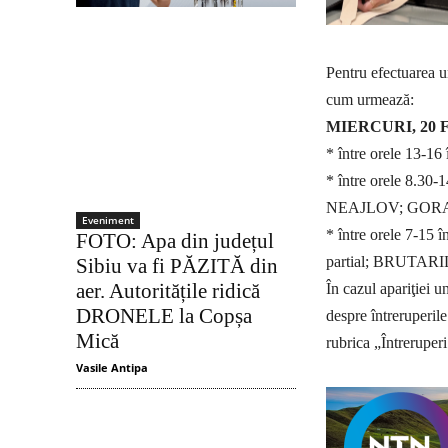
Pentru efectuarea u
cum urmează:
MIERCURI, 20 
* între orele 13-
* între orele 8.3
NEAJLOV; GOR
Eveniment
* între orele 7-1
FOTO: Apa din județul
partial; BRUTA
Sibiu va fi PĂZITĂ din
aer. Autoritățile ridică
În cazul apariţiei u
DRONELE la Copșa
despre întreruperil
Mică
rubrica „Întrerupe
Vasile Antipa