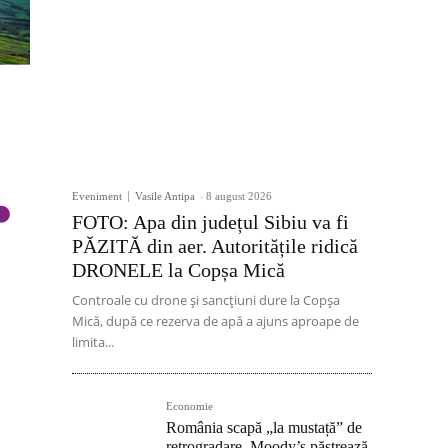
Eveniment
Vasile Antipa
-
8 august 2026
FOTO: Apa din județul Sibiu va fi
PĂZITĂ din aer. Autoritățile ridică
DRONELE la Copșa Mică
Controale cu drone și sancțiuni dure la Copșa
Mică, după ce rezerva de apă a ajuns aproape de
limita...
Economie
România scapă „la mustață” de
retrogradare. Moody’s păstrează