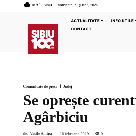
C
18.9
Sibiu
sâmbătă, august 8, 2026
ACTUALITATE
INFO UTILE
CONTACT
Comunicate de presa
Judeţ
Se oprește curentu
Agârbiciu
de:
Vasile Antipa
0
18 februarie 2019