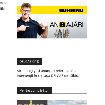
mător
Sibiu
DELGAZ GRID
Aici puteți găsi anunțuri referitoare la
intervenții în rețeaua DELGAZ din Sibiu.
Pentru cumpărături