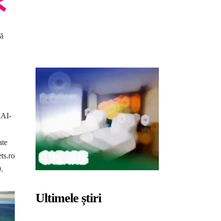
pă
MAI-
ate
ts.ro
.
Ultimele știri