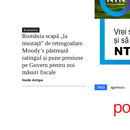
Economie
România scapă „la
mustață” de retrogradare.
Moody’s păstrează
ratingul și pune presiune
pe Guvern pentru noi
măsuri fiscale
Vasile Antipa
TAGS
agarbiciu
po