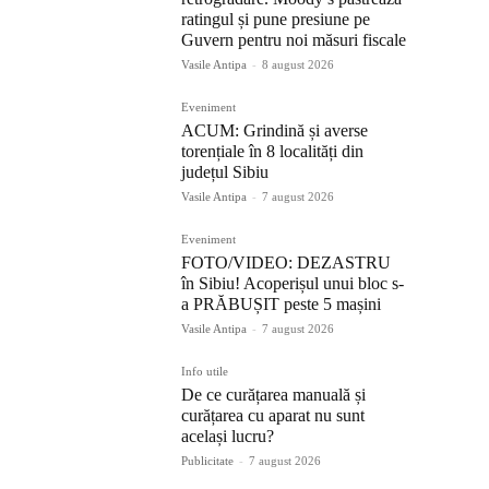
ratingul și pune presiune pe
Guvern pentru noi măsuri fiscale
Vasile Antipa
-
8 august 2026
Eveniment
ACUM: Grindină și averse
torențiale în 8 localități din
județul Sibiu
Vasile Antipa
-
7 august 2026
Eveniment
FOTO/VIDEO: DEZASTRU
în Sibiu! Acoperișul unui bloc s-
a PRĂBUȘIT peste 5 mașini
Vasile Antipa
-
7 august 2026
Info utile
De ce curățarea manuală și
curățarea cu aparat nu sunt
același lucru?
Publicitate
-
7 august 2026