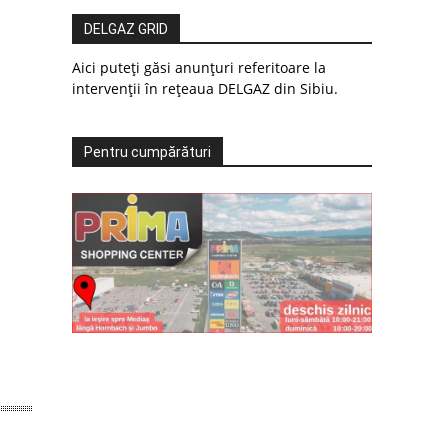
DELGAZ GRID
Aici puteți găsi anunțuri referitoare la
intervenții în rețeaua DELGAZ din Sibiu.
Pentru cumpărături