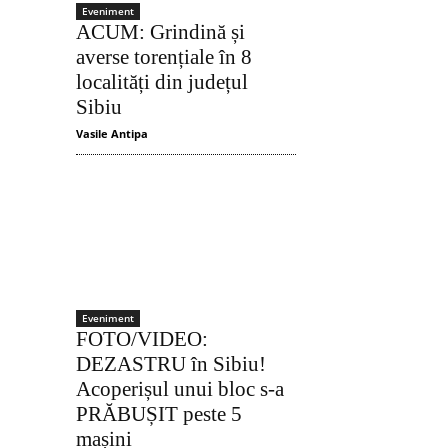
Eveniment
ACUM: Grindină și
averse torențiale în 8
localități din județul
Sibiu
Vasile Antipa
Eveniment
FOTO/VIDEO:
DEZASTRU în Sibiu!
Acoperișul unui bloc s-a
Acțiune
PRĂBUȘIT peste 5
mașini