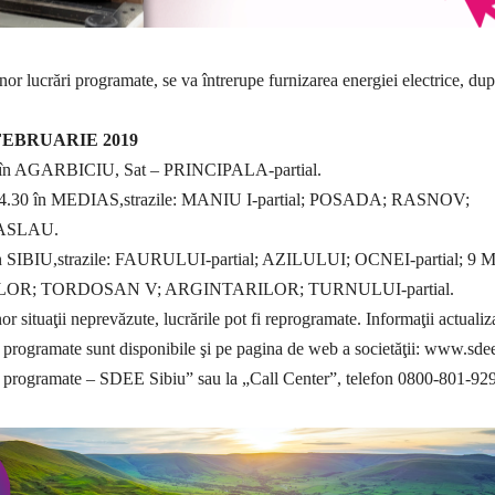
nor lucrări programate, se va întrerupe furnizarea energiei electrice, du
FEBRUARIE 2019
16 în AGARBICIU, Sat – PRINCIPALA-partial.
0-14.30 în MEDIAS,strazile: MANIU I-partial; POSADA; RASNOV;
ASLAU.
5 în SIBIU,strazile: FAURULUI-partial; AZILULUI; OCNEI-partial; 9 
RILOR; TORDOSAN V; ARGINTARILOR; TURNULUI-partial.
nor situaţii neprevăzute, lucrările pot fi reprogramate. Informaţii actualiz
e programate sunt disponibile şi pe pagina de web a societăţii: www.sdee
ri programate – SDEE Sibiu” sau la „Call Center”, telefon 0800-801-929