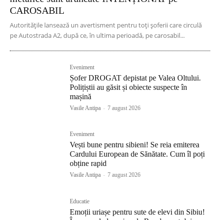
CAROSABIL
Autoritățile lansează un avertisment pentru toți șoferii care circulă
pe Autostrada A2, după ce, în ultima perioadă, pe carosabil...
Eveniment
Șofer DROGAT depistat pe Valea Oltului.
Polițiștii au găsit și obiecte suspecte în
mașină
Vasile Antipa
-
7 august 2026
Eveniment
Vești bune pentru sibieni! Se reia emiterea
Cardului European de Sănătate. Cum îl poți
obține rapid
Vasile Antipa
-
7 august 2026
Educatie
Emoții uriașe pentru sute de elevi din Sibiu!