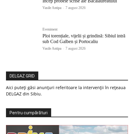
Încep probele scrise ale Bacalaureatului
Vasile Antipa
-
7 august 2026
Eveniment
Ploi torențiale, vijelii și grindină: Sibiul intră
sub Cod Galben și Portocaliu
Vasile Antipa
-
7 august 2026
DELGAZ GRID
Aici puteți găsi anunțuri referitoare la intervenții în rețeaua
DELGAZ din Sibiu.
Pentru cumpărături