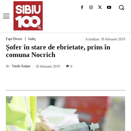
Fapt Divers
Judeţ
Actualizat:
18 februarie 2019
Șofer în stare de ebrietate, prins în
comuna Nocrich
de:
Vasile Antipa
18 februarie 2019
0